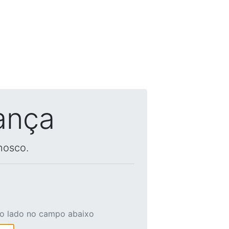
ança
nosco.
ao lado no campo abaixo