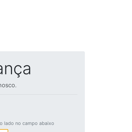
ança
nosco.
ao lado no campo abaixo