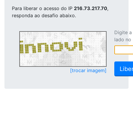
Para liberar o acesso
do IP
216.73.217.70
,
responda ao desafio abaixo.
Digite 
lado no
[trocar imagem]