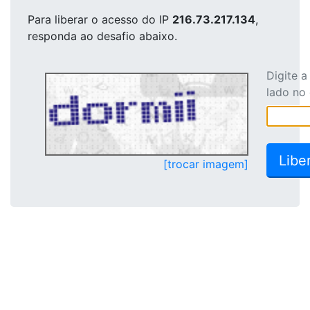
Para liberar o acesso
do IP
216.73.217.134
,
responda ao desafio abaixo.
Digite 
lado no
[trocar imagem]