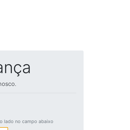
ança
nosco.
ao lado no campo abaixo