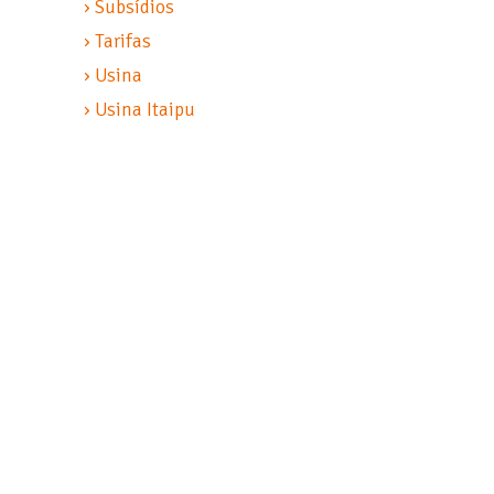
› Subsídios
› Tarifas
› Usina
› Usina Itaipu