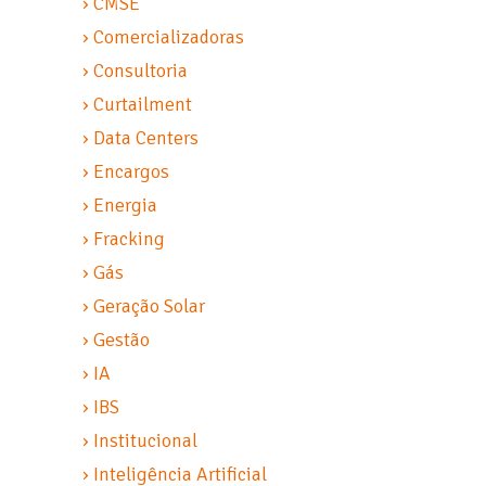
› CMSE
› Comercializadoras
› Consultoria
› Curtailment
› Data Centers
› Encargos
› Energia
› Fracking
› Gás
› Geração Solar
› Gestão
› IA
› IBS
› Institucional
› Inteligência Artificial