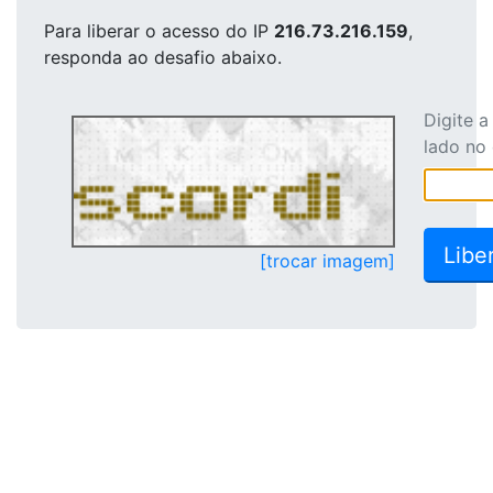
Para liberar o acesso
do IP
216.73.216.159
,
responda ao desafio abaixo.
Digite 
lado no
[trocar imagem]