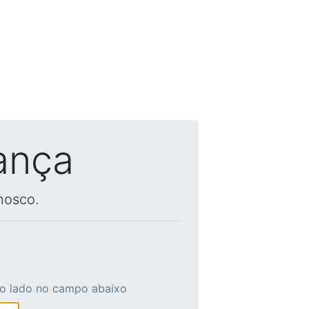
ança
nosco.
ao lado no campo abaixo