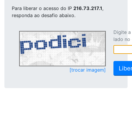
Para liberar o acesso
do IP
216.73.217.1
,
responda ao desafio abaixo.
Digite 
lado no
[trocar imagem]