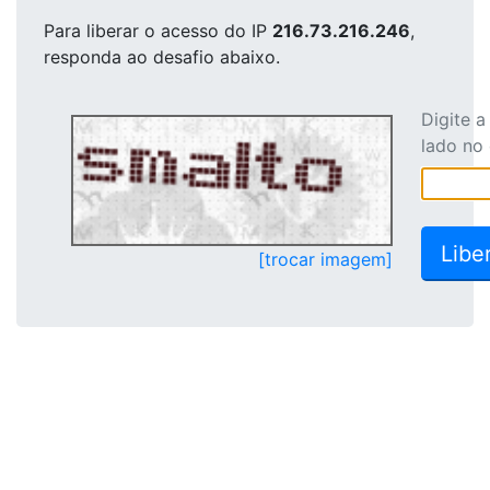
Para liberar o acesso
do IP
216.73.216.246
,
responda ao desafio abaixo.
Digite 
lado no
[trocar imagem]