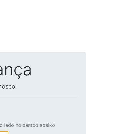
ança
nosco.
ao lado no campo abaixo