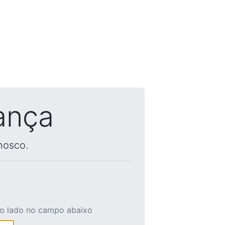
ança
nosco.
ao lado no campo abaixo