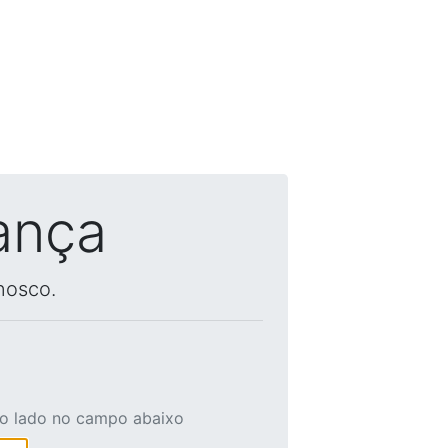
ança
nosco.
ao lado no campo abaixo