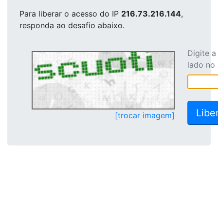
Para liberar o acesso
do IP
216.73.216.144
,
responda ao desafio abaixo.
Digite 
lado no
[trocar imagem]