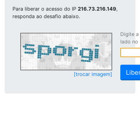
Para liberar o acesso
do IP
216.73.216.149
,
responda ao desafio abaixo.
Digite 
lado no
[trocar imagem]