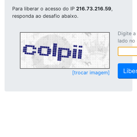
Para liberar o acesso
do IP
216.73.216.59
,
responda ao desafio abaixo.
Digite 
lado no
[trocar imagem]