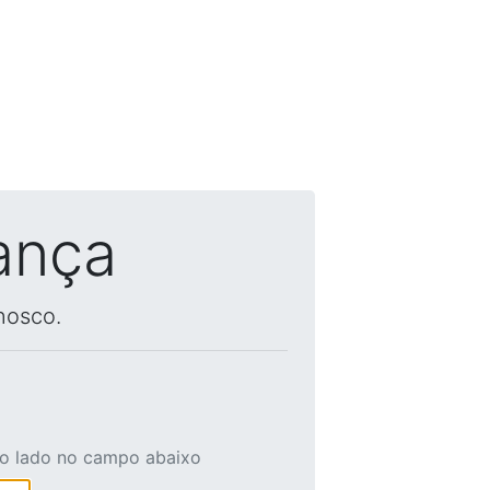
ança
nosco.
ao lado no campo abaixo