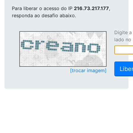
Para liberar o acesso
do IP
216.73.217.177
,
responda ao desafio abaixo.
Digite 
lado no
[trocar imagem]